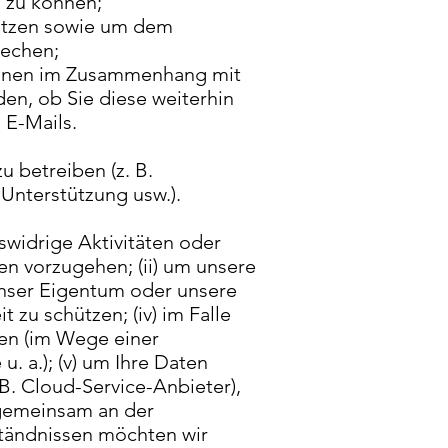
 zu können;
etzen sowie um dem
rechen;
tionen im Zusammenhang mit
en, ob Sie diese weiterhin
 E-Mails.
 betreiben (z. B.
 Unterstützung usw.).
swidrige Aktivitäten oder
n vorzugehen; (ii) um unsere
unser Eigentum oder unsere
 zu schützen; (iv) im Falle
en (im Wege einer
. a.); (v) um Ihre Daten
 B. Cloud-Service-Anbieter),
n gemeinsam an der
ständnissen möchten wir