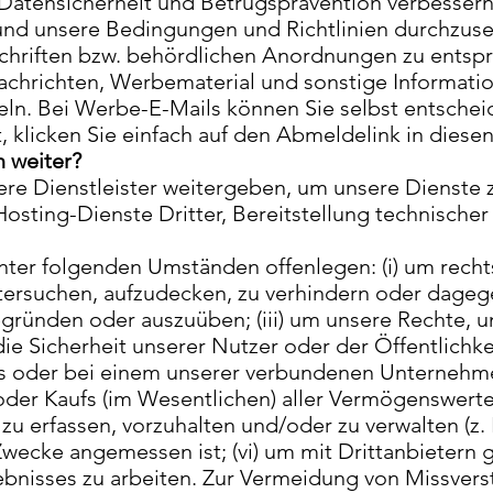
Datensicherheit und Betrugsprävention verbessern
und unsere Bedingungen und Richtlinien durchzus
chriften bzw. behördlichen Anordnungen zu entsp
Nachrichten, Werbematerial und sonstige Informa
ln. Bei Werbe-E-Mails können Sie selbst entscheid
 klicken Sie einfach auf den Abmeldelink in diesen
 weiter?
re Dienstleister weitergeben, um unsere Dienste zu
sting-Dienste Dritter, Bereitstellung technischer
ter folgenden Umständen offenlegen: (i) um recht
tersuchen, aufzudecken, zu verhindern oder dagege
egründen oder auszuüben; (iii) um unsere Rechte, 
ie Sicherheit unserer Nutzer oder der Öffentlichkeit
ns oder bei einem unserer verbundenen Unternehm
er Kaufs (im Wesentlichen) aller Vermögenswerte u
 zu erfassen, vorzuhalten und/oder zu verwalten (z.
 Zwecke angemessen ist; (vi) um mit Drittanbieter
ebnisses zu arbeiten. Zur Vermeidung von Missver